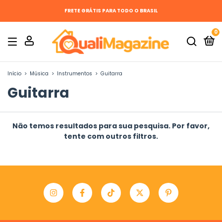
FRETE GRÁTIS PARA TODO O BRASIL
0
Início
>
Música
>
Instrumentos
>
Guitarra
Guitarra
Não temos resultados para sua pesquisa. Por favor,
tente com outros filtros.