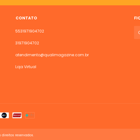
CONTATO
FI
5531971904702
31971904702
atendimento@qualimagazine.com.br
Loja Virtual
 direitos reservados.