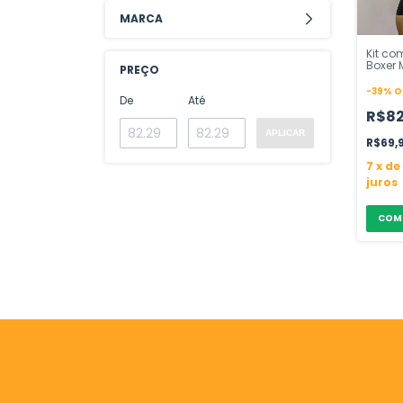
MARCA
Kit co
Boxer 
PREÇO
Guerri
-
39
%
O
De
Até
R$8
APLICAR
R$69,
7
x
de
juros
COM