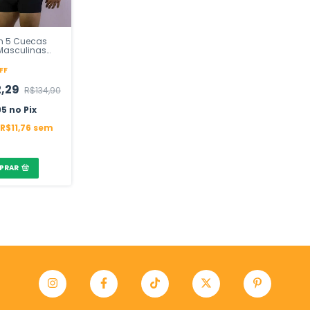
m 5 Cuecas
Masculinas
er
FF
2,29
R$134,90
95
Pix
R$11,76
sem
PRAR