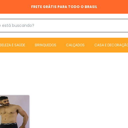
FRETE GRÁTIS PARA TODO O BRASIL
BELEZA E SAÚDE
BRINQUEDOS
CALÇADOS
CASA E DECORAÇÃ