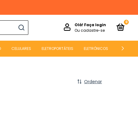
0
Olá!
Faça login
Ou cadastre-se
O
CELULARES
ELETROPORTÁTEIS
ELETRÔNICOS
ESPORTE E
Ordenar