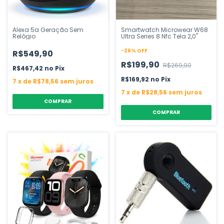
Alexa 5a Geração Sem
Smartwatch Microwear W68
Relógio
Ultra Series 8 Nfc Tela 2,0"
-
26
%
OFF
R$549,90
R$199,90
R$269,90
R$467,42
Pix
R$169,92
Pix
7
x
de
R$78,56
sem juros
7
x
de
R$28,56
sem juros
COMPRAR
COMPRAR