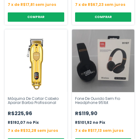
7
x
de
R$17,81
sem juros
7
x
de
R$67,23
sem juros
COMPRAR
Máquina De Cortar Cabelo
Fone De Ouvido Sem Fio
Aparar Barba Profissional
Headphone 951bt
R$225,96
R$119,90
R$192,07
Pix
R$101,92
Pix
7
x
de
R$32,28
sem juros
7
x
de
R$17,13
sem juros