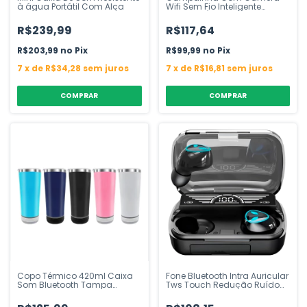
à água Portátil Com Alça
Wifi Sem Fio Inteligente
Interfone Áudio Branca
R$239,99
R$117,64
R$203,99
Pix
R$99,99
Pix
7
x
de
R$34,28
sem juros
7
x
de
R$16,81
sem juros
Copo Térmico 420ml Caixa
Fone Bluetooth Intra Auricular
Som Bluetooth Tampa
Tws Touch Redução Ruído
Abridor
Preto