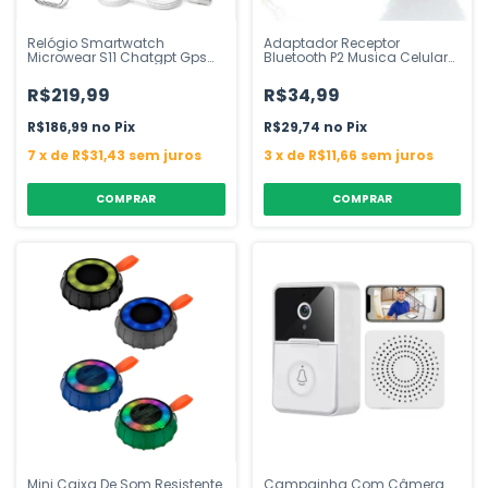
Relógio Smartwatch
Adaptador Receptor
Microwear S11 Chatgpt Gps
Bluetooth P2 Musica Celular
Nfc
Som Carro
R$219,99
R$34,99
R$186,99
Pix
R$29,74
Pix
7
x
de
R$31,43
sem juros
3
x
de
R$11,66
sem juros
COMPRAR
Mini Caixa De Som Resistente
Campainha Com Câmera