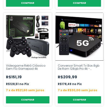
COMPRAR
Videogame Retrô Clássico
Conversor Smart Tv Box 8gb
Sem Fio Gamepad 4k
De Ram 128gb Pro 4k -
Android 11
R$151,19
R$209,99
R$128,51
Pix
R$178,49
Pix
7
x
de
R$21,60
sem juros
7
x
de
R$30,00
sem juros