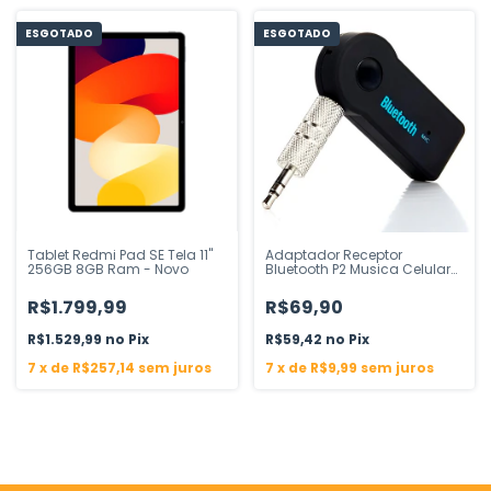
ESGOTADO
ESGOTADO
Tablet Redmi Pad SE Tela 11''
Adaptador Receptor
256GB 8GB Ram - Novo
Bluetooth P2 Musica Celular
Som Carro
R$1.799,99
R$69,90
R$1.529,99
Pix
R$59,42
Pix
7
x
de
R$257,14
sem juros
7
x
de
R$9,99
sem juros