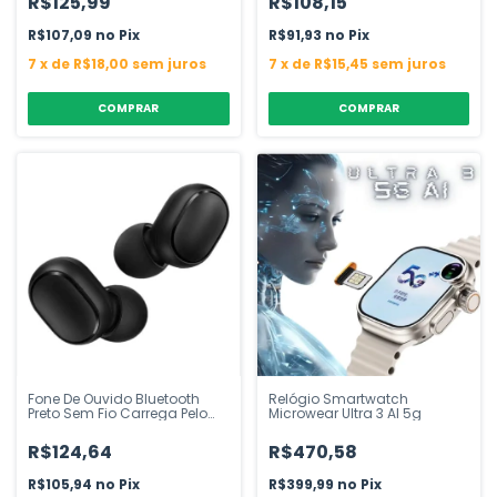
R$125,99
R$108,15
R$107,09
Pix
R$91,93
Pix
7
x
de
R$18,00
sem juros
7
x
de
R$15,45
sem juros
COMPRAR
Fone De Ouvido Bluetooth
Relógio Smartwatch
Preto Sem Fio Carrega Pelo
Microwear Ultra 3 AI 5g
Case Tws
R$124,64
R$470,58
R$105,94
Pix
R$399,99
Pix