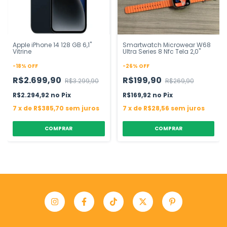
Apple iPhone 14 128 GB 6,1"
Smartwatch Microwear W68
Vitrine
Ultra Series 8 Nfc Tela 2,0"
-
18
%
OFF
-
26
%
OFF
R$2.699,90
R$199,90
R$3.299,90
R$269,90
R$2.294,92
Pix
R$169,92
Pix
7
x
de
R$385,70
sem juros
7
x
de
R$28,56
sem juros
COMPRAR
COMPRAR