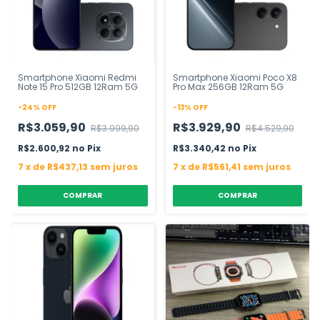
Smartphone Xiaomi Redmi
Smartphone Xiaomi Poco X8
Note 15 Pro 512GB 12Ram 5G
Pro Max 256GB 12Ram 5G
-
24
%
OFF
-
13
%
OFF
R$3.059,90
R$3.929,90
R$3.999,90
R$4.529,90
R$2.600,92
Pix
R$3.340,42
Pix
7
x
de
R$437,13
sem juros
7
x
de
R$561,41
sem juros
COMPRAR
COMPRAR